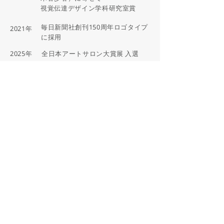
視覚伝達デザイン学科研究室賞
毎日新聞社創刊150周年ロゴタイプ
2021年
に採用
2025年
全日本アートサロン大賞展 入選
⇦instaglam
©️
2024 Ayaka Kimura
Unauthorized copying prohibited.
当サイトの著作物の無断転用を禁止します。